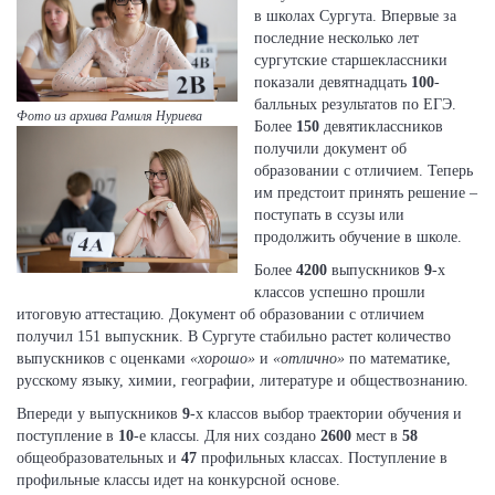
в школах Сургута. Впервые за
последние несколько лет
сургутские старшеклассники
показали девятнадцать
100
-
балльных результатов по ЕГЭ.
Фото из архива Рамиля Нуриева
Более
150
девятиклассников
получили документ об
образовании с отличием. Теперь
им предстоит принять решение –
поступать в ссузы или
продолжить обучение в школе.
Более
4200
выпускников
9
-х
классов успешно прошли
итоговую аттестацию. Документ об образовании с отличием
получил 151 выпускник. В Сургуте стабильно растет количество
выпускников с оценками
«хорошо»
и
«отлично»
по математике,
русскому языку, химии, географии, литературе и обществознанию.
Впереди у выпускников
9
-х классов выбор траектории обучения и
поступление в
10
-е классы. Для них создано
2600
мест в
58
общеобразовательных и
47
профильных классах. Поступление в
профильные классы идет на конкурсной основе.