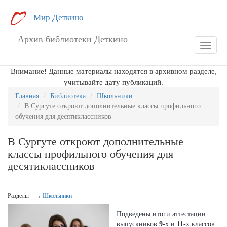
Перейти
Мир Деткино
к
основному
Архив библиотеки Деткино
содержанию
Toggle
navigat
Внимание! Данные материалы находятся в архивном разделе,
учитывайте дату публикаций.
Главная
Библиотека
Школьники
В Сургуте откроют дополнительные классы профильного
обучения для десятиклассников
В Сургуте откроют дополнительные
классы профильного обучения для
десятиклассников
Разделы →
Школьники
Подведены итоги аттестации
выпускников
9
-х и
11
-х классов