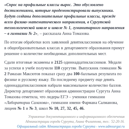
«Спрос на профильные классы вырос. Это обусловлено
достижениями, которые продемонстрировали выпускники.
Будут созданы дополнительные профильные классы, прежде
всего физико-математического направления, в Сургутской
технологической школе и школе № 1, гуманитарного направления
– в гимназии № 2»
, – рассказала Анна Томазова.
По итогам обработки всех заявлений девятиклассников на обучение
в общеобразовательных классах в департаменте образования примут
решение о количестве необходимых дополнительных мест.
Сдали итоговые экзамены и
2125
одиннадцатиклассников. Медали
за успехи в учебе получили
110
сургутян. Выпускник гимназии
№
2
Рамазан Максютов показал сразу два
100
-балльных результата по
физике и русскому языку. По последнему предмету еще девять
одиннадцатиклассников набрали максимальное количество баллов.
Директор департамент образования администрации Сургута Анна
Томазова отметила, что лидеры ЕГЭ – ученики гимназии
«Лаборатории Салахова»
, гимназии имени Фармана Салманова,
лицеев
№ 1
и
№ 3
, школ
№ 10, 27, 32, 45, 46.
Управление документационного и информационного обеспечения
Администрации города Сургута, Алина Филиппова, тел.: 52-20-16.
Официальный сайт Администрации города Сургута - www.admsurgut.ru