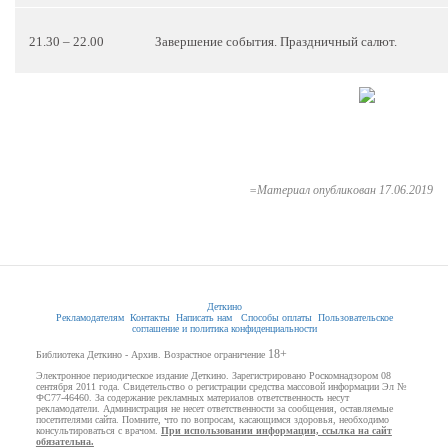
21.30 – 22.00
Завершение события. Праздничный салют.
=Материал опубликован 17.06.2019
Деткино
Рекламодателям
Контакты
Написать нам
Способы оплаты
Пользовательское
соглашение и политика конфиденциальности
18+
Библиотека Деткино - Архив. Возрастное ограничение
Электронное периодическое издание Деткино. Зарегистрировано Роскомнадзором 08
сентября 2011 года. Свидетельство о регистрации средства массовой информации Эл №
ФС77-46460. За содержание рекламных материалов ответственность несут
рекламодатели. Администрация не несет ответственности за сообщения, оставляемые
посетителями сайта. Помните, что по вопросам, касающимся здоровья, необходимо
консультироваться с врачом.
При использовании информации, ссылка на сайт
обязательна.