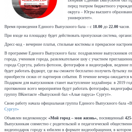
Впервые Единый Выпускной бал пр
перед театром бюджетного учрежд
округа – Югры высшего образовани
университет».
Время проведения Единого Выпускного бала – с
18.00
до
22.00
часов.
При входе на площадку будет действовать пропускная система, органи
Дресс-код - вечерние платья, стильные костюмы и прекрасное настроен
В программе Единого Выпускного бала: поздравление выпускников о
города, учеников города, развлекательное шоу с участием приглашенн
города Сургута, работа фотозон, фотографов и видеографов, ведение 
будет работать фудкорт, где вы сможете бесплатно получить бутылку п
приобрести снэки от партнеров события. В течение вечера ожидается 
Подарком для выпускников станет выступление хедлайнера: в 2019 году
протяжении всего мероприятия будут работать фотографы, видеографы
группу ВКонтакте «Выпускной бал «Алые паруса» Сургут».
Свою работу начала официальная группа Единого Выпускного бала «
Сургут»
Объявлен видеоконкурс
«Мой город – моя жизнь»,
посвященный
425
Выпускникам совместно с родительской и педагогической общественно
видеоподарок городу к юбилею в формате видеообращения, в котором 