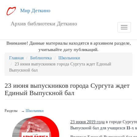
Перейти
Мир Деткино
к
основному
Архив библиотеки Деткино
содержанию
Toggle
navigat
Внимание! Данные материалы находятся в архивном разделе,
учитывайте дату публикаций.
Главная
Библиотека
Школьники
23 июня выпускников города Сургута ждет Единый
Выпускной бал
23 июня выпускников города Сургута ждет
Единый Выпускной бал
Разделы →
Школьники
23 июня 2019 года
в городе Сургут
Выпускной бал для учащихся
11
-х 